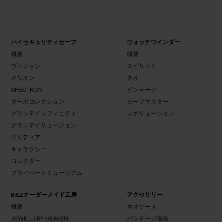
ハイセキュリティセーフ
ウォッチワインダー
概要
概要
ヴィジョン
スピリット
オリオン
概
ネオ
概
要
要
SPECTRON
ビンテージ
ヴィ
スピ
ターボコレクション
オリ
セーフマスター
ネ
ジョ
SPECTRON
リッ
オン
オ
グランデインフィニティ
ン
レボリューション
ト
ビン
グランデイリュージョン
テー
ターボコ
セーフ
ソリティア
ジ
レボリュ
レクショ
マスタ
グランデイ
ーション
ギャラクシー
ン
ー
ンフィニテ
グランデイ
コレクター
ィ
リュージョ
ソリ
プライベートミュージアム
ギャラ
ン
ティ
クシー
ア
コレ
B&Zオーダーメイド工房
アクセサリー
プライベート
クタ
ミュージアム
概要
ネオケース
ー
JEWELLERY HEAVEN
バンテージ場合