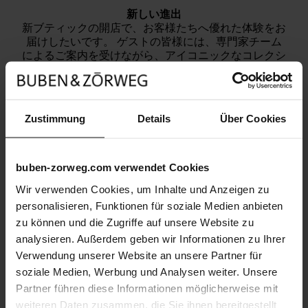
新しい進出
新ブティックの開店で、お客様たちへ優れた体験をお
届けしたいです。 ゲストの皆様には、専門家チーム
によるご案内を受けながら、アイコニックなコレクシ
ョンをご堪能いただけます。 コレクターの方にも、
時計愛好家の方にも、洗練された暮らしの愛好家の方
にも、リヤドブティックは刺激的な目的地となりま
す。
Zustimmung
Details
Über Cookies
お客様を歓迎いたします
buben-zorweg.com verwendet Cookies
キングダム・センターのフォーシーズンズ・ホテル・
リヤドにある弊社のブティックへお越しになり、美学
Wir verwenden Cookies, um Inhalte und Anzeigen zu
とイノベーションの頂点を体験してください。
personalisieren, Funktionen für soziale Medien anbieten
zu können und die Zugriffe auf unsere Website zu
analysieren. Außerdem geben wir Informationen zu Ihrer
Verwendung unserer Website an unsere Partner für
soziale Medien, Werbung und Analysen weiter. Unsere
Partner führen diese Informationen möglicherweise mit
weiteren Daten zusammen, die Sie ihnen bereitgestellt