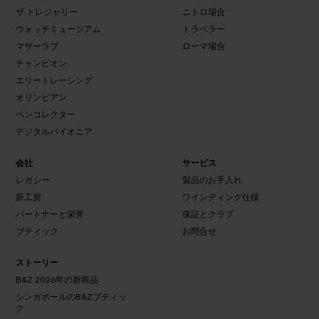
ザ.トレジャリー
概
ニトロ場合
要
ネオ
ウォッチミュージアム
JEWELLERY
トラベラー
ケー
HEAVEN
バンテ
マザーラブ
ローマ場合
ス
ージ場
ザ.トレ
ニト
チャンピオン
ウォッチミ
合
ジャリ
ロ場
ュージアム
トラ
エリートレーシング
ー
合
ベラ
マザ
ロー
オリンピアン
チャン
ー
ーラ
マ場
ピオン
ペンコレクター
ブ
合
エリート
デジタルパイオニア
オリン
レーシン
ピアン
グ
ペンコ
会社
サービス
レクタ
デジタル
レガシー
製品のお手入れ
ー
パイオニ
新工房
ワインディング仕様
ア
パートナーと栄誉
レガ
保証とクラブ
シー
製品の
ブティック
お問合せ
お手入
新
ワインデ
パートナ
保証と
れ
工
ィング仕
ーと栄誉
クラブ
ストーリー
房
お問
様
ブテ
合せ
B&Z 2026年の新商品
ィッ
シンガポールのB&Zブティッ
ク
ク