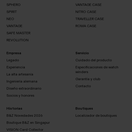
SPHERO
VANTAGE CASE
SPIRIT
Visión
NITRO CASE
NEO
SPHERO
general
CASE
NEO
TRAVELLER CASE
VANTAGE
SPIRIT
CASE
VANTAGE
ROMA CASE
NITRO
NEO
CASE
SAFE MASTER
TRAVELLER
VANTAGE
CASE
REVOLUTION
ROMA
CASE
SAFE
REVOLUTION
MASTER
Empresa
Servicio
Legado
Cuidado del producto
Experiencia
Especificaciones de watch
Legado
winders
La alta artesanía
Experiencia
Garantía y club
Cuidado
Ingeniería alemana
del
Contacto
Diseño extraordinario
La alta
producto
Especificaciones
artesanía
Garantía
Socios y honores
Ingeniería
Contacto
de watch
y club
alemana
winders
Diseño
extraordinario
Historias
Boutiques
Socios y
honores
B&Z Novedades 2026
Localizador de boutiques
Boutique B&Z en Singapur
VISION Card Collector