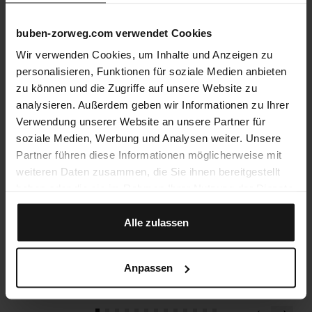
buben-zorweg.com verwendet Cookies
Wir verwenden Cookies, um Inhalte und Anzeigen zu
personalisieren, Funktionen für soziale Medien anbieten
zu können und die Zugriffe auf unsere Website zu
analysieren. Außerdem geben wir Informationen zu Ihrer
Verwendung unserer Website an unsere Partner für
soziale Medien, Werbung und Analysen weiter. Unsere
Partner führen diese Informationen möglicherweise mit
Le damos la bienvenida
weiteren Daten zusammen, die Sie ihnen bereitgestellt
Visite la boutique BUBEN&ZORWEG en el Four
haben oder die sie im Rahmen Ihrer Nutzung der Dienste
Seasons Hotel Riyadh en Kingdom Centre y
gesammelt haben.
experimente lo más alto en estética e innovación.
Alle zulassen
Anpassen