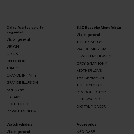
Cajas fuertes de alta
B&Z Bespoke Manufaktur
seguridad
Visión general
Visión general
THE TREASURY
VISION
WATCH MUSEUM
Visión
ORION
Visión
general
VISION
JEWELLERY HEAVEN
THE
general
SPECTRON
TREASURY
ORION
GREY SYMPHONY
WATCH
TURBO
MUSEUM
SPECTRON
MOTHER LOVE
JEWELLERY
GRANDE INFINITY
HEAVEN
TURBO
THE CHAMPION
GREY
GRANDE ILLUSION
SYMPHONY
THE OLYMPIAN
MOTHER
SOLITAIRE
GRANDE
LOVE
PEN COLLECTOR
THE
INFINITY
GALAXY
GRANDE
CHAMPION
SOLITAIRE
ELITE RACING
THE
ILLUSION
COLLECTOR
OLYMPIAN
GALAXY
DIGITAL PIONEER
PEN
PRIVATE MUSEUM
COLLECTOR
COLLECTOR
ELITE
RACING
DIGITAL
Watch winders
Accesorios
PRIVATE
PIONEER
MUSEUM
Visión general
NEO CASE