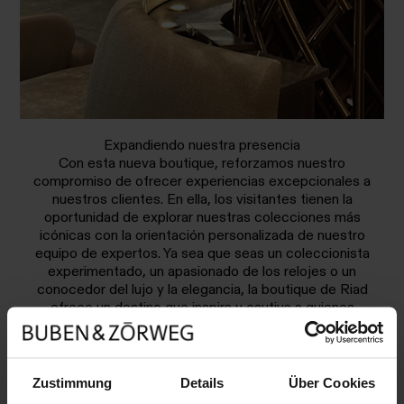
Expandiendo nuestra presencia
Con esta nueva boutique, reforzamos nuestro
compromiso de ofrecer experiencias excepcionales a
nuestros clientes. En ella, los visitantes tienen la
oportunidad de explorar nuestras colecciones más
icónicas con la orientación personalizada de nuestro
equipo de expertos. Ya sea que seas un coleccionista
experimentado, un apasionado de los relojes o un
conocedor del lujo y la elegancia, la boutique de Riad
ofrece un destino que inspira y cautiva a quienes
buscan lo más exclusivo.
Zustimmung
Details
Über Cookies