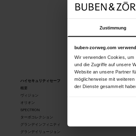
UID
Reg
Aut
Bus
Zustimmung
buben-zorweg.com verwend
Wir verwenden Cookies, um I
und die Zugriffe auf unsere 
Website an unsere Partner fü
möglicherweise mit weiteren
ハイセキュリティセーフ
ウォッチワ
der Dienste gesammelt habe
概要
概要
ヴィジョン
スピリット
オリオン
概
ネオ
概
要
要
SPECTRON
ビンテージ
ヴィ
スピ
ターボコレクション
オリ
セーフマス
ネ
ジョ
SPECTRON
リッ
オン
オ
グランデインフィニティ
ン
レボリュー
ト
ビン
グランデイリュージョン
テー