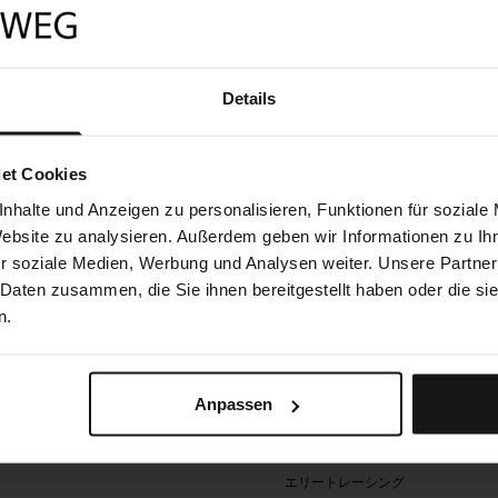
-No.: ATU 47643402
istration number: FN186791v
hority according to ECG: Regional Court of Leoben
iness purpose: General wholesale trade
Details
et Cookies
nhalte und Anzeigen zu personalisieren, Funktionen für soziale
Website zu analysieren. Außerdem geben wir Informationen zu I
r soziale Medien, Werbung und Analysen weiter. Unsere Partner
 Daten zusammen, die Sie ihnen bereitgestellt haben oder die s
インダー
B&Zオーダーメイド工房
n.
概要
JEWELLERY HEAVEN
ザ.トレジャリー
概
要
ウォッチミュージアム
JEWELLERY
Anpassen
HEAVEN
ター
マザーラブ
ザ.トレ
ション
チャンピオン
ウォッチミ
ジャリ
ュージアム
エリートレーシング
ー