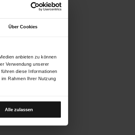
Über Cookies
 Medien anbieten zu können
hrer Verwendung unserer
 führen diese Informationen
ie im Rahmen Ihrer Nutzung
アクセサリー
ネオケース
バンテージ場合
ニトロ場合
ネオ
トラベラー
Alle zulassen
ケー
バンテ
ローマ場合
ス
ージ場
ニト
合
ロ場
トラ
合
ベラ