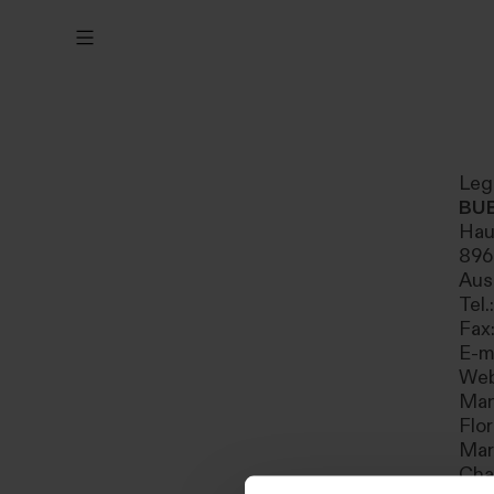
Leg
BU
Hau
896
Aus
Tel
Fax
E-m
We
Man
Flo
Mar
Cha