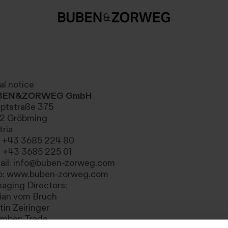
al notice
BEN&ZORWEG GmbH
ptstraße 375
2 Gröbming
tria
.: +43 3685 224 80
: +43 3685 225 01
ail:
info@buben-zorweg.com
b:
www.buben-zorweg.com
aging Directors:
rian vom Bruch
tin Zeiringer
mber: Trade