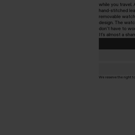
while you travel
hand-stitched leat
removable watch c
design. The watc
don’t have to wo
It's almost a sha
We reserve the right t