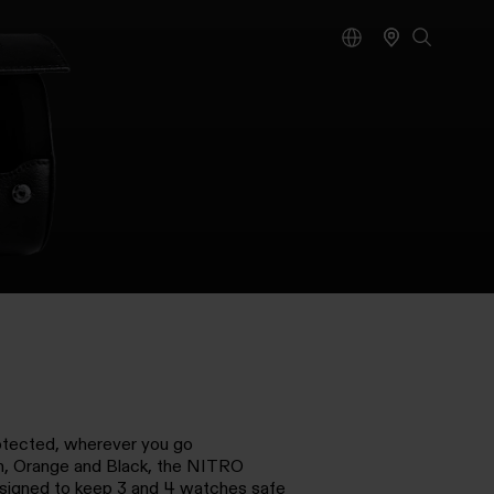
otected, wherever you go
en, Orange and Black, the NITRO
signed to keep 3 and 4 watches safe