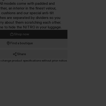
. All models come with padded and
her, an interior in the finest velour,
ushions and our special anti-tilt
hes are separated by dividers so you
rry about them scratching each other.
me to hide the NITRO in your luggage.
Shop now
Find a boutique
Share
o change product specifications without prior notice.