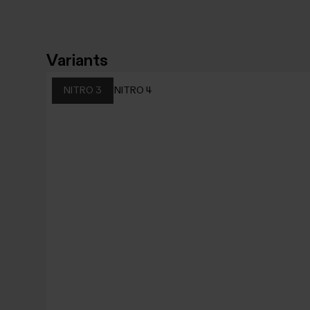
Variants
NITRO 3
NITRO 4
NITRO
NITRO
3
4