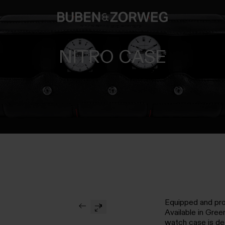
NITRO CASE
Equipped and pr
Available in Gre
watch case is de