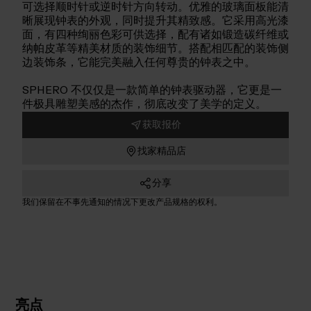
可选择顺时针或逆时针方向转动。优雅的玻璃面板能清
晰展现钟表的外观，同时提升其精致感。它采用高光漆
面，有四种绚丽色彩可供选择，配有诸如锻造碳纤维或
纳帕皮革等精美材质的装饰细节。搭配相匹配的装饰侧
边装饰条，它能完美融入任何尊贵的钟表之中。
SPHERO 不仅仅是一款简单的钟表驱动器，它更是一
件极具雕塑美感的杰作，彻底改变了美学的定义。
获取报价
找家精品店
分享
我们保留在不事先通知的情况下更改产品规格的权利。
亮点