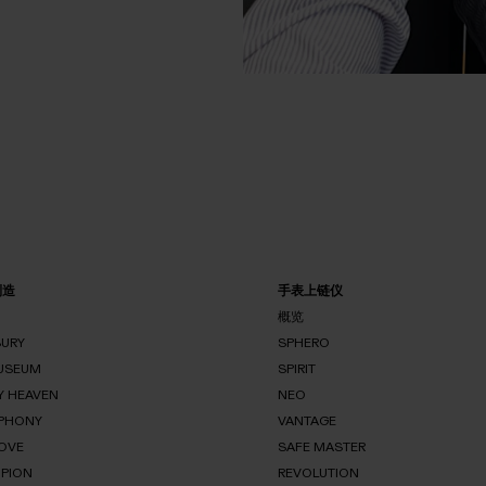
制造
手表上链仪
概览
SURY
SPHERO
USEUM
SPIRIT
概
SPHERO
览
Y HEAVEN
E
NEO
SPIRIT
EASURY
PHONY
ATCH
VANTAGE
NEO
USEUM
OVE
JEWELLERY
SAFE MASTER
VANTAGE
HEAVEN
PION
REY
REVOLUTION