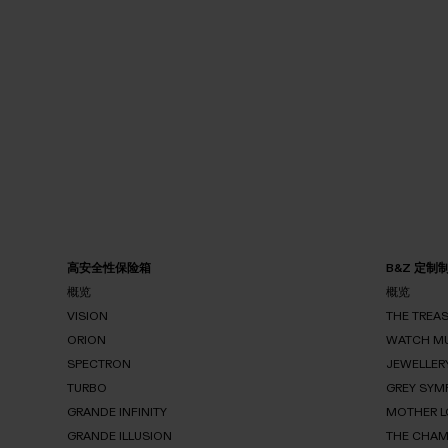
高安全性保险箱
B&Z 定制
概览
概览
VISION
THE TREA
ORION
概
WATCH M
概
VISION
览
览
SPECTRON
JEWELLER
TH
ORION
TR
TURBO
GREY SYM
W
SPECTRON
M
GRANDE INFINITY
MOTHER L
TURBO
GRANDE ILLUSION
THE CHAM
G