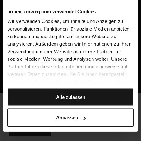
buben-zorweg.com verwendet Cookies
Wir verwenden Cookies, um Inhalte und Anzeigen zu
personalisieren, Funktionen für soziale Medien anbieten
zu können und die Zugriffe auf unsere Website zu
技术数据
analysieren. Außerdem geben wir Informationen zu Ihrer
Verwendung unserer Website an unsere Partner für
soziale Medien, Werbung und Analysen weiter. Unsere
基本资料
Partner führen diese Informationen möglicherweise mit
weiteren Daten zusammen, die Sie ihnen bereitgestellt
haben oder die sie im Rahmen Ihrer Nutzung der Dienste
gesammelt haben.
Alle zulassen
可选版本
Anpassen
REVOLUTION 8
REVOLUTION V8
REVOLUTION 12