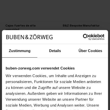
Cajas fuertes de alta
B&Z Bespoke Manufaktur
seguridad
Visión general
Visión general
THE TREASURY
VISION
WATCH MUSEUM
Visión
ORION
Visión
general
VISION
JEWELLERY HEAVEN
THE
Zustimmung
Details
Über Cookies
general
SPECTRON
TREASURY
ORION
GREY SYMPHONY
WATCH
TURBO
MUSEUM
SPECTRON
MOTHER LOVE
JEWELLERY
GRANDE INFINITY
HEAVEN
TURBO
THE CHAMPION
GREY
buben-zorweg.com verwendet Cookies
GRANDE ILLUSION
SYMPHONY
THE OLYMPIAN
MOTHER
Wir verwenden Cookies, um Inhalte und Anzeigen zu
SOLITAIRE
GRANDE
LOVE
PEN COLLECTOR
THE
INFINITY
personalisieren, Funktionen für soziale Medien anbieten
GALAXY
GRANDE
CHAMPION
SOLITAIRE
ELITE RACING
THE
ILLUSION
zu können und die Zugriffe auf unsere Website zu
COLLECTOR
OLYMPIAN
GALAXY
DIGITAL PIONEER
PEN
analysieren. Außerdem geben wir Informationen zu Ihrer
PRIVATE MUSEUM
COLLECTOR
COLLECTOR
ELITE
Verwendung unserer Website an unsere Partner für
RACING
DIGITAL
soziale Medien, Werbung und Analysen weiter. Unsere
Watch winders
Accesorios
PRIVATE
PIONEER