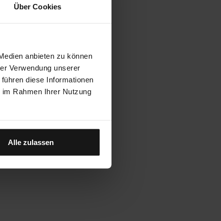
Über Cookies
 Medien anbieten zu können
アクセサリー
hrer Verwendung unserer
ネオケース
 führen diese Informationen
バンテージ場合
ie im Rahmen Ihrer Nutzung
ニトロ場合
ネオ
トラベラー
ケー
バンテ
ローマ場合
ス
ージ場
ニト
合
ロ場
トラ
合
Alle zulassen
ベラ
ロー
ー
マ場
合