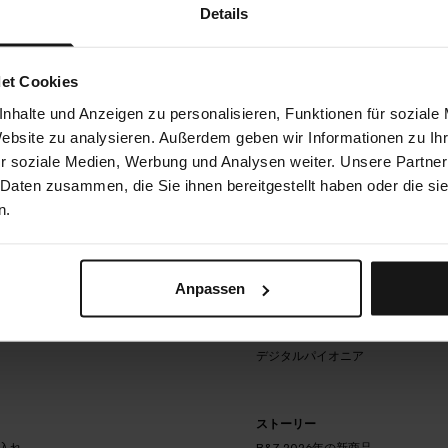
Details
et Cookies
nhalte und Anzeigen zu personalisieren, Funktionen für soziale
インダー
B&Zオーダーメイド工房
Website zu analysieren. Außerdem geben wir Informationen zu I
概要
r soziale Medien, Werbung und Analysen weiter. Unsere Partner
JEWELLERY HEAVEN
 Daten zusammen, die Sie ihnen bereitgestellt haben oder die s
ザ.トレジャリー
概
要
n.
ウォッチミュージアム
JEWELLERY
HEAVEN
ター
マザーラブ
ザ.トレ
ション
チャンピオン
ウォッチミ
ジャリ
ュージアム
エリートレーシング
ー
Anpassen
ーフ
マザ
ボリュ
オリンピアン
チャン
スタ
ーラ
ション
ピオン
ペンコレクター
ブ
エリート
デジタルパイオニア
オリン
レーシン
ピアン
グ
ペンコ
レクタ
デジタル
ストーリー
ー
パイオニ