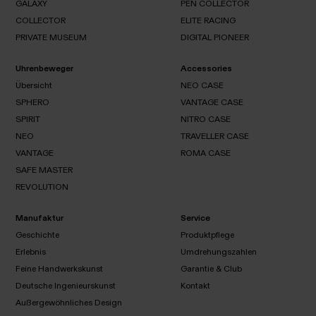
GALAXY
GRANDE
PEN COLLECTOR
THE
SOLITAIRE
ILLUSION
CHAMPION
COLLECTOR
ELITE RACING
THE
GALAXY
OLYMPIAN
PRIVATE MUSEUM
DIGITAL PIONEER
PEN
COLLECTOR
COLLECTOR
ELITE
RACING
Uhrenbeweger
Accessories
PRIVATE
DIGITAL
MUSEUM
PIONEER
Übersicht
NEO CASE
SPHERO
VANTAGE CASE
Übersicht
SPIRIT
NITRO CASE
NEO
SPHERO
CASE
NEO
TRAVELLER CASE
VANTAGE
SPIRIT
CASE
VANTAGE
ROMA CASE
NITRO
NEO
CASE
SAFE MASTER
TRAVELLER
VANTAGE
CASE
REVOLUTION
ROMA
CASE
SAFE
REVOLUTION
MASTER
Manufaktur
Service
Geschichte
Produktpflege
Erlebnis
Umdrehungszahlen
Geschichte
Produktpflege
Feine Handwerkskunst
Garantie & Club
Erlebnis
Umdrehungszahlen
Deutsche Ingenieurskunst
Kontakt
Außergewöhnliches Design
Feine
Garantie
Kontakt
Handwerkskunst
& Club