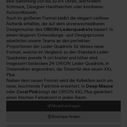
eine Sammlung von bis zu 84 Uhren, wertvollem
Schmuck, Designer-Handtaschen oder kostbaren
Autoschlüsseln.
Auch im größeren Format bleibt die elegant-zeitlose
Ästhetik erhalten, die auf dem unverwechselbaren
Designmuster des
ORION-Lederquadrats
basiert. In
einem längeren Entwicklungs- und Designprozess
arbeiteten unsere Teams an den perfekten
Proportionen der Leder-Quadrate für dieses neue
Format, welche im Vergleich zu den Standard Leder-
Quadraten jeweils 4 cm breiter und höher sind.
Insgesamt bedecken 24 ORION Leder-Quadrate, in
Dreierreihen angeordnet, die Tresortür des neuen XXL
Plus.
Neben dem neuen Format wird die Kollektion auch um
neue, leuchtende Farbtöne erweitert. In
Deep Mauve
oder
Coral Pink
bringt der ORION XXL Plus garantiert
einen frischen Farbakzent in jeden Raum.
Modell anfragen
Boutique finden