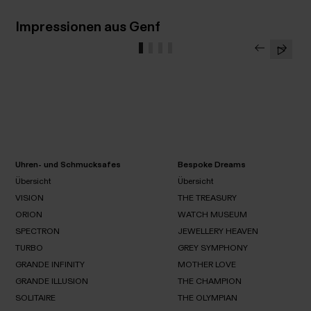
Impressionen aus Genf
Uhren- und Schmucksafes
Bespoke Dreams
Übersicht
Übersicht
VISION
THE TREASURY
Übersicht
Übersicht
ORION
WATCH MUSEUM
VISION
SPECTRON
JEWELLERY HEAVEN
THE
ORION
TREASURY
TURBO
GREY SYMPHONY
WATCH
SPECTRON
MUSEUM
GRANDE INFINITY
MOTHER LOVE
JEWELLERY
TURBO
HEAVEN
GRANDE ILLUSION
THE CHAMPION
GREY
SYMPHONY
SOLITAIRE
GRANDE
THE OLYMPIAN
MOTHER
INFINITY
LOVE