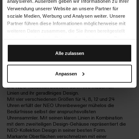
analysieren. Außerdem geben wir Informationen zu Ihrer
Verwendung unserer Website an unsere Partner für
soziale Medien, Werbung und Analysen weiter. Unsere
Partner führen diese Informationen möglicherweise mit
weiteren Daten zusammen, die Sie ihnen bereitgestellt
haben oder die sie im Rahmen Ihrer Nutzung der Dienste
gesammelt haben.
Alle zulassen
Anpassen
NEO Watch Winder
Geschaffen für Uhrenliebhaber.
Die NEO-Kollektion besticht durch ihre modernen
Linien und ihr geradliniges Design.
Mit vier verschiedenen Größen für 4, 8, 12 und 24
Uhren erfüllt der NEO Uhrenbeweger mühelos die
Bedürfnisse selbst der anspruchsvollsten
Uhrensammler. Mit seinen klaren Linien in Kombination
mit dem zweiteiligen Design-Gehäuse repräsentiert die
NEO-Kollektion Design in seiner besten Form.
Markante Oberflächen verschmelzen mit einer