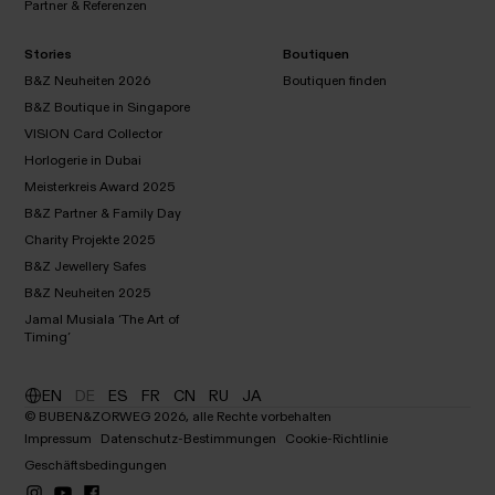
Partner & Referenzen
Deutsche
Ingenieurskunst
Außergewöhnliches
Design
Stories
Boutiquen
Partner &
Referenzen
B&Z Neuheiten 2026
Boutiquen finden
B&Z Boutique in Singapore
VISION Card Collector
Boutiquen
B&Z
finden
Horlogerie in Dubai
Neuheiten
B&Z
Meisterkreis Award 2025
2026
Boutique in
VISION
B&Z Partner & Family Day
Horlogerie
Singapore
Card
in Dubai
Charity Projekte 2025
Collector
Meisterkreis
Award 2025
B&Z Jewellery Safes
B&Z Partner
B&Z Neuheiten 2025
& Family
Charity
Jamal Musiala ‘The Art of
Day
Projekte
Timing’
B&Z
2025
Jewellery
B&Z
Safes
Neuheiten
EN
DE
ES
FR
CN
RU
JA
2025
Jamal
© BUBEN&ZORWEG 2026, alle Rechte vorbehalten
Musiala ‘The
Impressum
Datenschutz-Bestimmungen
Cookie-Richtlinie
Art of Timing’
Geschäftsbedingungen