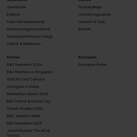
Geschichte
Produktpflege
Erlebnis
Umdrehungszahlen
Geschichte
Produktpflege
Feine Handwerkskunst
Garantie & Club
Erlebnis
Umdrehungszahlen
Deutsche Ingenieurskunst
Kontakt
Außergewöhnliches Design
Feine
Garantie
Kontakt
Handwerkskunst
& Club
Partner & Referenzen
Deutsche
Ingenieurskunst
Außergewöhnliches
Design
Stories
Boutiquen
Partner &
Referenzen
B&Z Neuheiten 2026
Boutiquen finden
B&Z Boutique in Singapore
VISION Card Collector
Boutiquen
B&Z
finden
Horlogerie in Dubai
Neuheiten
B&Z
Meisterkreis Award 2025
2026
Boutique in
VISION
B&Z Partner & Family Day
Horlogerie
Singapore
Card
in Dubai
Charity Projekte 2025
Collector
Meisterkreis
Award 2025
B&Z Jewellery Safes
B&Z Partner
B&Z Neuheiten 2025
& Family
Charity
Jamal Musiala ‘The Art of
Day
Projekte
Timing’
B&Z