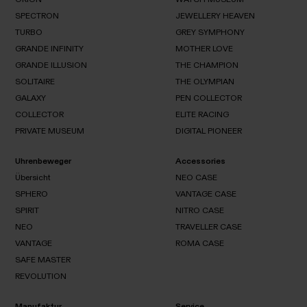
VISION
SPECTRON
JEWELLERY HEAVEN
THE
ORION
TREASURY
TURBO
GREY SYMPHONY
WATCH
SPECTRON
MUSEUM
GRANDE INFINITY
MOTHER LOVE
JEWELLERY
TURBO
HEAVEN
GRANDE ILLUSION
THE CHAMPION
GREY
SYMPHONY
SOLITAIRE
GRANDE
THE OLYMPIAN
MOTHER
INFINITY
LOVE
GALAXY
GRANDE
PEN COLLECTOR
THE
SOLITAIRE
ILLUSION
CHAMPION
COLLECTOR
ELITE RACING
THE
GALAXY
OLYMPIAN
PRIVATE MUSEUM
DIGITAL PIONEER
PEN
COLLECTOR
COLLECTOR
ELITE
RACING
Uhrenbeweger
Accessories
PRIVATE
DIGITAL
MUSEUM
PIONEER
Übersicht
NEO CASE
SPHERO
VANTAGE CASE
Übersicht
SPIRIT
NITRO CASE
NEO
SPHERO
CASE
NEO
TRAVELLER CASE
VANTAGE
SPIRIT
CASE
VANTAGE
ROMA CASE
NITRO
NEO
CASE
SAFE MASTER
TRAVELLER
VANTAGE
CASE
REVOLUTION
ROMA
CASE
SAFE
REVOLUTION
MASTER
Manufaktur
Service