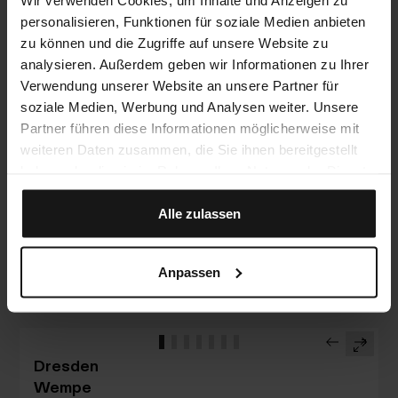
Cologne
personalisieren, Funktionen für soziale Medien anbieten
Wempe
zu können und die Zugriffe auf unsere Website zu
Am Hof 2, 50667
analysieren. Außerdem geben wir Informationen zu Ihrer
Cologne
Verwendung unserer Website an unsere Partner für
Germany
soziale Medien, Werbung und Analysen weiter. Unsere
Maps
Website
E-Mail
Anrufen
Partner führen diese Informationen möglicherweise mit
weiteren Daten zusammen, die Sie ihnen bereitgestellt
haben oder die sie im Rahmen Ihrer Nutzung der Dienste
Dallas
gesammelt haben.
Eiseman Jewels
Alle zulassen
8687 N Central Expy, Dallas, TX 75225
Dallas
USA
Anpassen
Maps
Website
E-Mail
Anrufen
Dresden
Wempe