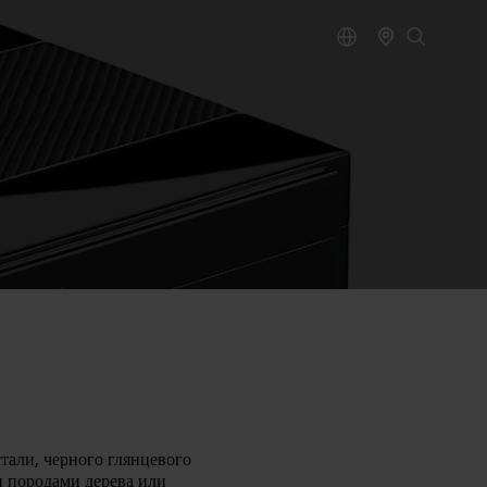
тали, черного глянцевого
и породами дерева или