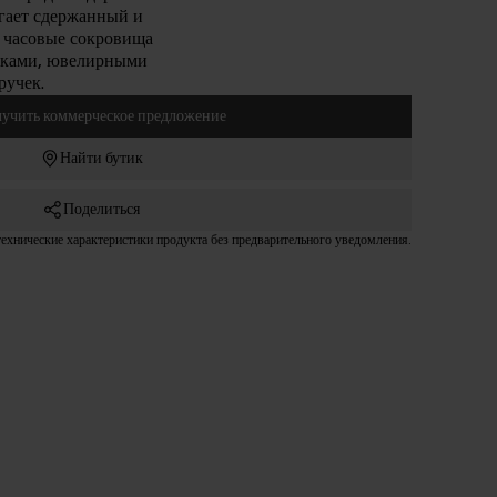
гает сдержанный и
ь часовые сокровища
нками, ювелирными
ручек.
учить коммерческое предложение
Найти бутик
Поделиться
технические характеристики продукта без предварительного уведомления.