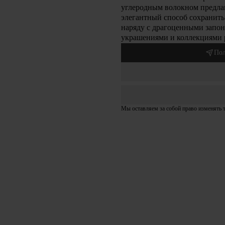
углеродным волокном предла
элегантный способ сохранит
наряду с драгоценными запо
украшениями и коллекциями 
Пол
Мы оставляем за собой право изменять 