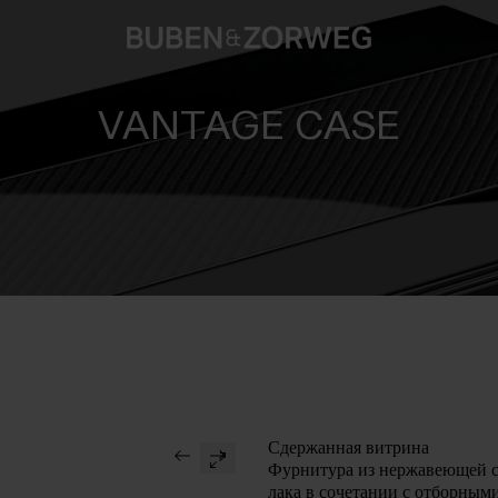
VANTAGE CASE
Сдержанная витрина
Фурнитура из нержавеющей с
лака в сочетании с отборным