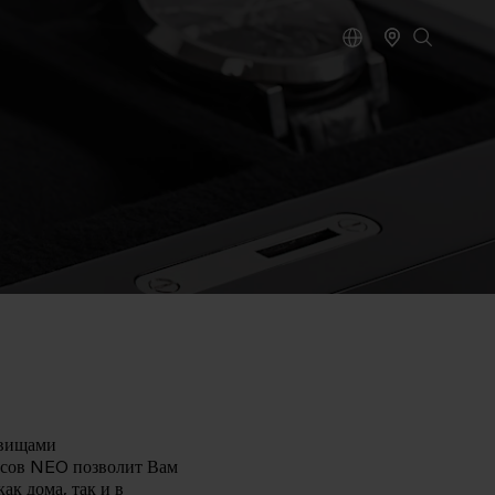
овищами
йсов NEO позволит Вам
ак дома, так и в