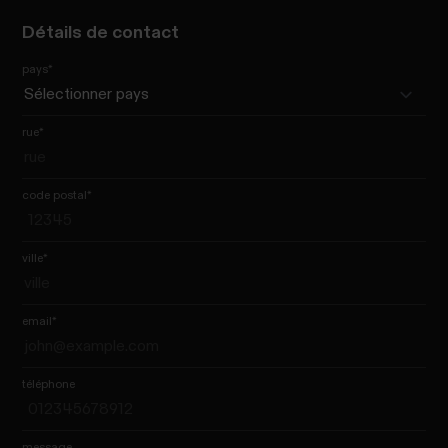
Détails de contact
pays
*
rue
*
code postal
*
ville
*
email
*
téléphone
message