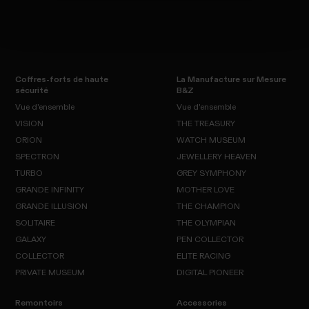
Coffres-forts de haute
La Manufacture sur Mesure
sécurité
B&Z
Vue d'ensemble
Vue d'ensemble
VISION
THE TREASURY
ORION
Vue
WATCH MUSEUM
Vue
VISION
d'ensemble
d'ensemble
SPECTRON
JEWELLERY HEAVEN
THE
ORION
TREASURY
TURBO
GREY SYMPHONY
WATCH
SPECTRON
MUSEUM
GRANDE INFINITY
MOTHER LOVE
JEWELLERY
TURBO
HEAVEN
GRANDE ILLUSION
THE CHAMPION
GREY
SYMPHONY
SOLITAIRE
GRANDE
THE OLYMPIAN
MOTHER
INFINITY
LOVE
GALAXY
GRANDE
PEN COLLECTOR
THE
SOLITAIRE
ILLUSION
CHAMPION
COLLECTOR
ELITE RACING
THE
GALAXY
OLYMPIAN
PRIVATE MUSEUM
DIGITAL PIONEER
PEN
COLLECTOR
COLLECTOR
ELITE
RACING
Remontoirs
Accessories
PRIVATE
DIGITAL