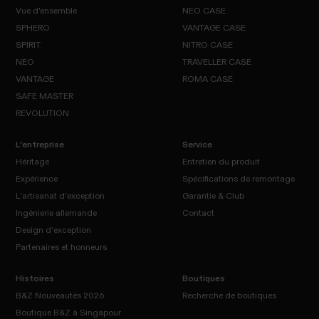
MUSEUM
PIONEER
Vue d'ensemble
NEO CASE
SPHERO
VANTAGE CASE
SPIRIT
Vue
NITRO CASE
NEO
SPHERO
d'ensemble
CASE
NEO
TRAVELLER CASE
VANTAGE
SPIRIT
CASE
VANTAGE
ROMA CASE
NITRO
NEO
CASE
SAFE MASTER
TRAVELLER
VANTAGE
CASE
REVOLUTION
ROMA
CASE
SAFE
REVOLUTION
MASTER
L’entreprise
Service
Héritage
Entretien du produit
Expérience
Spécifications de remontage
Héritage
L’artisanat d’exception
Garantie & Club
Expérience
Entretien
Ingénierie allemande
Contact
Spécifications
du
de remontage
Design d’exception
L’artisanat
Garantie
produit
Contact
d’exception
& Club
Partenaires et honneurs
Ingénierie
allemande
Design
d’exception
Histoires
Boutiques
Partenaires
et honneurs
B&Z Nouveautés 2026
Recherche de boutiques
Boutique B&Z à Singapour