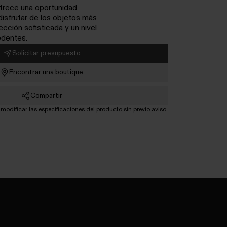
Ofrece una oportunidad
 disfrutar de los objetos más
cción sofisticada y un nivel
edentes.
Solicitar presupuesto
Encontrar una boutique
Compartir
odificar las especificaciones del producto sin previo aviso.