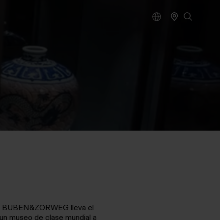
BUBEN&ZORWEG lleva el
 un museo de clase mundial a